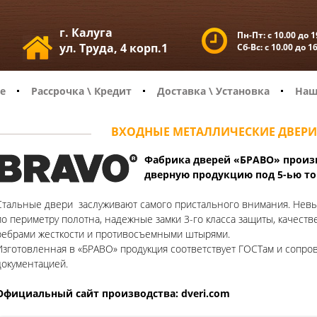
г. Калуга
Пн-Пт:
с 10.00 до 1
ул. Труда, 4 корп.1
Сб-Вс:
с 10.00 до 1
е
Рассрочка \ Кредит
Доставка \ Установка
Наш
ВХОДНЫЕ МЕТАЛЛИЧЕСКИЕ ДВЕРИ 
Фабрика дверей «БРАВО» произв
дверную продукцию под 5-ью т
Стальные двери заслуживают самого пристального внимания. Невыс
по периметру полотна, надежные замки 3-го класса защиты, качеств
ребрами жесткости и противосъемными штырями.
Изготовленная в «БРАВО» продукция соответствует ГОСТам и сопро
документацией.
Официальный сайт производства: dveri.com