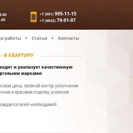
995-11-15
+7 (901)
9.00
79-91-97
6.00
+7 (4842)
и работы
Статьи
Контакты
- В КВАРТИРУ
одит и реализует качественную
орговыми марками:
окая цена, тройной контур уплотнения
енная и красивая отделка, усиление
вождается всей необходимой