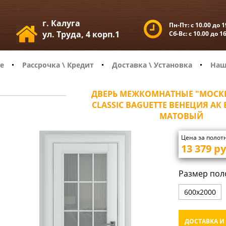
г. Калуга
Пн-Пт:
с 10.00 до 1
ул. Труда, 4 корп.1
Сб-Вс:
с 10.00 до 1
е
Рассрочка \ Кредит
Доставка \ Установка
Наш
ДВЕРЬ МЕЖКОМНАТНЫЕ "МОСКВ
CLASSIC BAGUETTE ВЕНЕЦИЯ АК 
МАТОВЫЙ
Цена за полот
13 379
ру
Размер пол
600х2000
ДОСТАВКА И