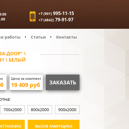
995-11-15
+7 (901)
9.00
79-91-97
6.00
+7 (4842)
и работы
Статьи
Контакты
А-ДООР" \
B1 \ БЕЛЫЙ
но
Цена за комплект
ЗАКАЗАТЬ
б
19 409
руб
отна:
700х2000
800х2000
900х2000
 УСТАНОВКА
ВЫЗОВ ЗАМЕРЩИКА