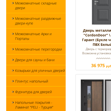
Межкомнатные складные
двери
Межкомнатные раздвижные
двери-купе
Дверь металли
Межкомнатные Арки и
"CordonDoor" 
Порталы
Гарант (Букле ч
ПВХ Белы
Межкомнатные перегородки
Дверь с термора
Возможна установка 
Двери для сауны и бани
36 975
руб
Козырьки для уличных дверей
Плинтус напольный
Фурнитура для дверей
Напольные покрытия -
Ламинат "PELI - Турция"