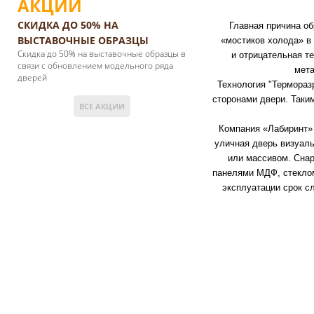
АКЦИИ
СКИДКА ДО 50% НА
Главная причина об
ВЫСТАВОЧНЫЕ ОБРАЗЦЫ
«мостиков холода» в
Cкидка до 50% на выставочные образцы в
и отрицательная т
связи с обновлением модельного ряда
мета
дверей
Технология "Термораз
сторонами двери. Таки
ВСЕ АКЦИИ
Компания «Лабиринт»
уличная дверь визуальн
или массивом. Снар
панелями МДФ, стеклом
эксплуатации срок с