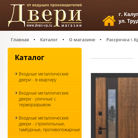
г. Калу
ул. Тру
Главная
Каталог
О магазине
Рассрочка \ К
Каталог
Входные металлические
двери - в квартиру
Входные металлические
двери - уличные с
терморазрывом
Входные металлические
двери - строительные,
тамбурные, противопожарные