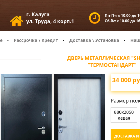
г. Калуга
Пн-Пт:
с 10.00 до 1
ул. Труда, 4 корп.1
Сб-Вс:
с 10.00 до 1
е
Рассрочка \ Кредит
Доставка \ Установка
Наш
ДВЕРЬ МЕТАЛЛИЧЕСКАЯ "SH
"ТЕРМОСТАНДАРТ"
34 000
ру
Размер пол
880х2050
левая
ДОСТАВКА И