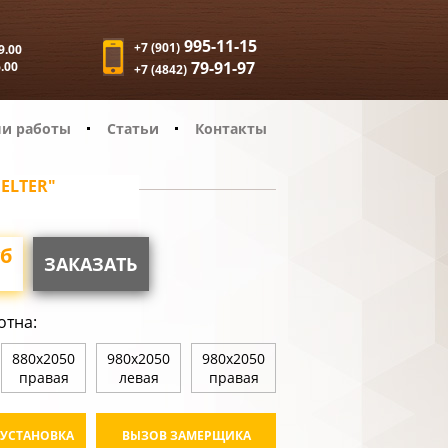
995-11-15
+7 (901)
9.00
79-91-97
6.00
+7 (4842)
и работы
Статьи
Контакты
ELTER"
б
ЗАКАЗАТЬ
отна:
880х2050
980х2050
980х2050
правая
левая
правая
 УСТАНОВКА
ВЫЗОВ ЗАМЕРЩИКА