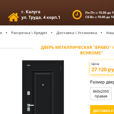
г. Калуга
Пн-Пт:
с 10.00 до 1
ул. Труда, 4 корп.1
Сб-Вс:
с 10.00 до 1
е
Рассрочка \ Кредит
Доставка \ Установка
Наш
ДВЕРЬ МЕТАЛЛИЧЕСКАЯ "БРАВО" 
BCHROME"
Цена
27 120
ру
Размер две
860х2050
правая
ДОСТАВКА И