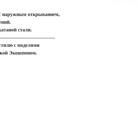
 с наружным открыванием,
ений.
катаной стали.
------------------------------------
 стилю с моделями
лкой Экошпоном.