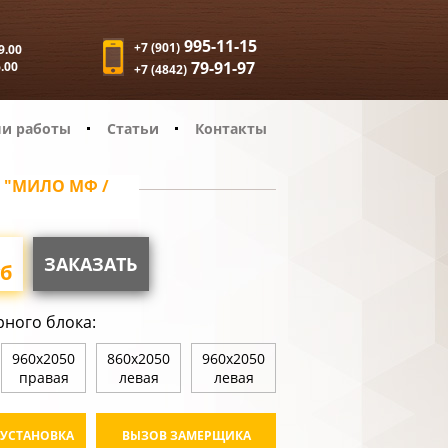
995-11-15
+7 (901)
9.00
79-91-97
6.00
+7 (4842)
и работы
Статьи
Контакты
\ "МИЛО МФ /
ЗАКАЗАТЬ
б
рного блока:
960х2050
860х2050
960х2050
правая
левая
левая
 УСТАНОВКА
ВЫЗОВ ЗАМЕРЩИКА